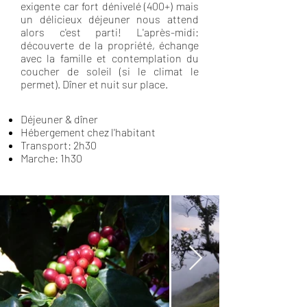
exigente car fort dénivelé (400+) mais
un délicieux déjeuner nous attend
alors c'est parti! L'après-midi:
découverte de la propriété, échange
avec la famille et contemplation du
coucher de soleil (si le climat le
permet). Dîner et nuit sur place.
Déjeuner & dîner
Hébergement chez l'habitant
Transport: 2h30
Marche: 1h30