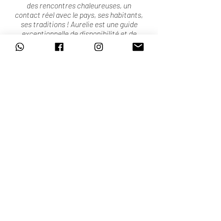
des rencontres chaleureuses, un
contact réel avec le pays, ses habitants,
ses traditions ! Aurelie est une guide
exceptionnelle de disponibilité et de
compétence ! Amicale et aux petits
soins ! Quant à Carlos et sa famille, je
n'oublierai jamais leur hospitalité ! "
— Anne-Laure et Gérald, Août 2022
Nous contacter
Pour l'organisation de
ce trek dans la Sierra
Nevada de Santa
Marta