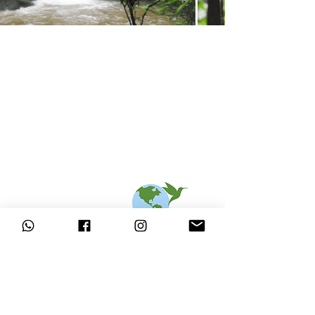
Nous contacter
Pour l'organisation de
cette expédition en Amazonie
Chaque mois les nouveautés
directement dans votre boîte mail en
vous inscrivant à la
NEWSLETTER
* vos