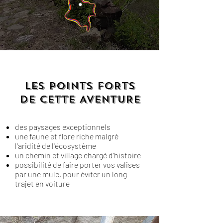
LES POINTS FORTS
DE CETTE AVENTURE
des paysages exceptionnels
une faune et flore riche malgré
l'aridité de l'écosystème
un chemin et village chargé d'histoire
possibilité de faire porter vos valises
par une mule, pour éviter un long
trajet en voiture