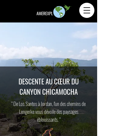
DESCENTE AU CŒUR DU
CANYON CHICAMOCHA
" De Los Santos à Jordan, l'un des chemins de
Lengerke vous dévoile des paysages
éblouissants. "